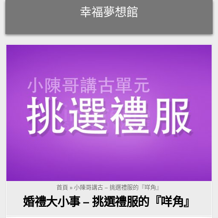
Skip
幸福夢想館
to
content
首頁
»
小陳哥講古 – 挑選禮服的『咩角』
婚禮大小事 – 挑選禮服的『咩角』