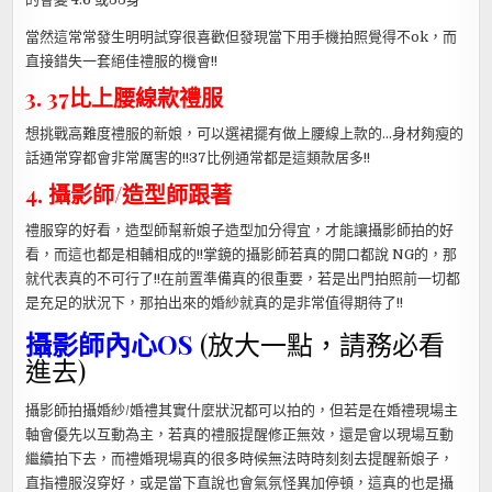
當然這常常發生明明試穿很喜歡但發現當下用手機拍照覺得不ok，而
直接錯失一套絕佳禮服的機會!!
3. 37比上腰線款禮服
想挑戰高難度禮服的新娘，可以選裙擺有做上腰線上款的…身材夠瘦的
話通常穿都會非常厲害的!!37比例通常都是這類款居多!!
4. 攝影師/造型師跟著
禮服穿的好看，造型師幫新娘子造型加分得宜，才能讓攝影師拍的好
看，而這也都是相輔相成的!!掌鏡的攝影師若真的開口都說 NG的，那
就代表真的不可行了!!在前置準備真的很重要，若是出門拍照前一切都
是充足的狀況下，那拍出來的婚紗就真的是非常值得期待了!!
攝影師內心OS
(放大一點，請務必看
進去)
攝影師拍攝婚紗/婚禮其實什麼狀況都可以拍的，但若是在婚禮現場主
軸會優先以互動為主，若真的禮服提醒修正無效，還是會以現場互動
繼續拍下去，而禮婚現場真的很多時候無法時時刻刻去提醒新娘子，
直指禮服沒穿好，或是當下直說也會氣氛怪異加停頓，這真的也是攝