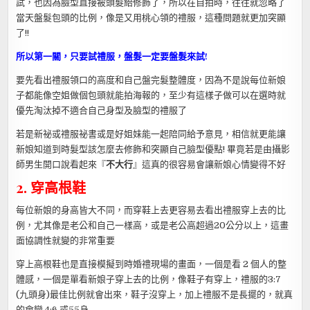
試，也因為臉型直接被頭髮給修飾了，所以在自拍時，往往就忽略了
當天盤髮包頭的比例，像是又用桃心領的禮服，這種問題就更加突顯
了!!
所以第一關，只要試禮服，盤髮一定要盤髮來試!
要先看出禮服領口的高度和自己盤完髮整體度，因為不是說每位新娘
子都能像空姐做個包頭就能拍海報的，至少有這樣子做可以在選時就
優先淘汰掉不適合自己身型及臉型的禮服了
若是新祕或禮服祕書或是好姐妹能一起陪同給予意見，相信就更能讓
新娘知道到時髮型該怎麼去修飾和突顯自己臉型優點! 畢竟若是由攝影
師男生開口說看起來『
不大行
』這真的很容易會讓新娘心情變得不好
2. 穿高根鞋
每位新娘的身高皆大不同，而穿鞋上去更容易去看出禮服穿上去的比
例，尤其像是老公和自己一樣高，或是老公高超過20公分以上，這畫
面協調性就變的非常重要
穿上高根鞋也是直接模擬到時婚禮現場的畫面，一個是看 2 個人的整
體感，一個是單看新娘子穿上去的比例，像鞋子有穿上，禮服的3:7
(九頭身)最佳比例就會出來，鞋子沒穿上，加上禮服不是長擺的，就真
的會變 4:6 或55身