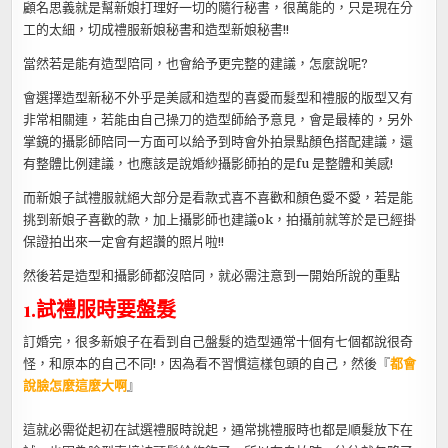
顧名思義就是幫新娘打理好一切的隨行秘書，很萬能的，只是現在分
工的太細，切成禮服新娘秘書和造型新娘秘書!!
當然若是能有造型陪同，也會給予更完整的建議，怎麼說呢?
會選擇造型新秘不外乎是美感和造型的喜愛而髮型和禮服的版型又有
非常相關連，若能由自己操刀的造型師給予意見，會是最棒的，另外
掌鏡的攝影師陪同一方面可以給予到時會外拍景點顏色搭配建議，還
有整體比例建議，也應該是說婚紗攝影師拍的是fu 是整體和美感!
而新娘子試禮服就絕大部分是看款式喜不喜歡和顏色愛不愛，若是能
挑到新娘子喜歡的款，加上攝影師也建議ok，拍攝前就等於是已經掛
保證拍出來一定會有超讚的照片啦!!
然後若是造型和攝影師都沒陪同，就必需注意到一開始所說的重點
1.試禮服時要盤髮
訂婚完，很多新娘子在看到自己盤髮的造型通常十個有七個都說很奇
怪，和原本的自己不同!，因為看不習慣這樣包頭的自己，然後『
都會
說臉怎麼這麼大啊
』
這就必需從起初在試選禮服時說起，通常挑禮服時也都是順髮放下在