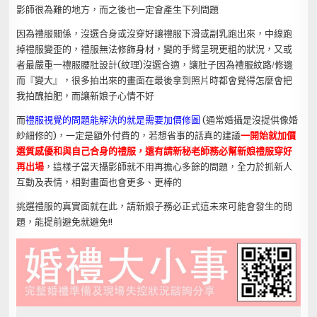
影師很為難的地方，而之後也一定會產生下列問題
因為禮服關係，沒選合身或沒穿好讓禮服下滑或副乳跑出來，中線跑
掉禮服變歪的，禮服無法修飾身材，變的手臂呈現更粗的狀況，又或
者最嚴重一禮服腰肚設計(紋理)沒選合適，讓肚子因為禮服紋路/修邊
而『變大』，很多拍出來的畫面在最後拿到照片時都會覺得怎麼會把
我拍醜拍肥，而讓新娘子心情不好
而
禮服視覺的問題能解決的就是需要加價修圖
(通常婚攝是沒提供像婚
紗細修的)，一定是額外付費的，若想省事的話真的建議
一開始就加價
選質感優和與自己合身的禮服，還有請新秘老師務必幫新娘禮服穿好
再出場
，這樣子當天攝影師就不用再擔心多餘的問題，全力於抓新人
互動及表情，相對畫面也會更多、更棒的
挑選禮服的真實面就在此，請新娘子務必正式這未來可能會發生的問
題，能提前避免就避免!!