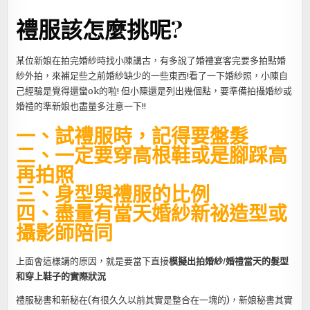
禮服該怎麼挑呢?
某位新娘在拍完婚紗時找小陳講古，有多說了婚禮宴客完要多拍點婚
紗外拍，來補足些之前婚紗缺少的一些東西!看了一下婚紗照，小陳自
己經驗是覺得還蠻ok的啦! 但小陳還是列出幾個點，要準備拍攝婚紗或
婚禮的準新娘也盡量多注意一下!!
一、試禮服時，記得要盤髮
二、一定要穿高根鞋或是腳踩高
再拍照
三、身型與禮服的比例
四、盡量有當天婚紗新祕造型或
攝影師陪同
上面會這樣講的原因，就是要當下直接
模擬出拍婚紗/婚禮當天的髮型
和穿上鞋子的實際狀況
禮服秘書和新秘在(有很久久以前其實是整合在一塊的)，新娘秘書其實