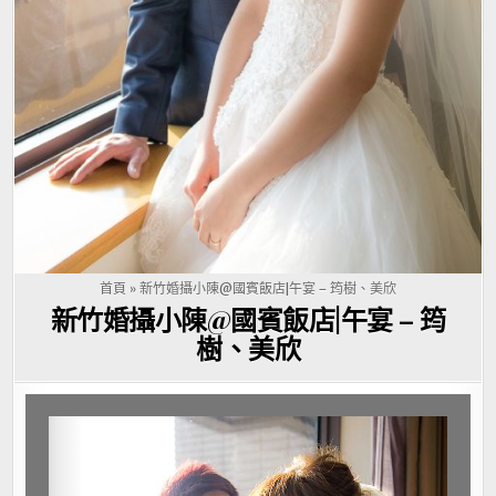
首頁
»
新竹婚攝小陳@國賓飯店|午宴 – 筠樹、美欣
新竹婚攝小陳@國賓飯店|午宴 – 筠
樹、美欣