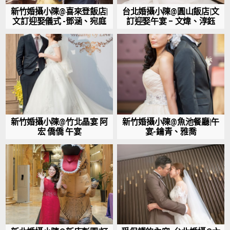
新竹婚攝小陳@喜來登飯店|
台北婚攝小陳@圓山飯店|文
文訂迎娶儀式 -鄧涵、宛庭
訂迎娶午宴 – 文煒、淳鈺
新竹婚攝小陳@竹北晶宴 阿
新竹婚攝小陳@魚池餐廳|午
宏 僑僑 午宴
宴-鑰青、雅喬