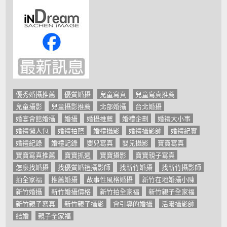
優秀婚攝推薦
優質婚攝
兒童寫真
兒童寫真推薦
兒童攝影
兒童攝影推薦
北部婚攝
台北婚攝
婚宴會館婚攝
婚攝
婚攝推薦
婚禮企劃
婚禮大小事
婚禮懶人包
婚禮拍照
婚禮攝影
婚禮攝影師
婚禮紀實
婚禮紀錄
婚禮記錄
嬰兒寫真
嬰兒攝影
寶寶寫真
寶寶寫真推薦
寶寶抓週
寶寶攝影
寶寶親子寫真
怎麼找婚攝
找優質婚禮攝影師
找新竹婚攝
找新竹攝影師
拍全家福
推薦婚攝
故事性風格婚攝
新竹在地婚攝小陳
新竹婚攝
新竹婚攝價格
新竹拍全家福
新竹親子全家福
新竹親子寫真
新竹親子攝影
會引導的婚攝
活潑攝影師
結婚
親子全家福