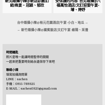
新北婚攝小陳@新店彭園|訂
受保護的內容: 台北婚攝@六
結|晚宴 – 冠穎、郁欣
福萬怡酒店|文訂迎娶午宴-
璿、婷妤
文
台中婚攝小陳@裕元花園酒店|午宴-小白、地瓜 →
章
← 新竹婚攝小陳@國賓飯店|文訂午宴-維陽、采瀅
導
覽
時間鑰匙
照片是唯一能讓時間暫停的開關
一起來把重要時刻給永遠保存下來吧
聯絡小陳
填寫拍攝詢問單
LINE：
sachen
手機：0915-789325
E-MAIL：
sachen0325@gmail.com