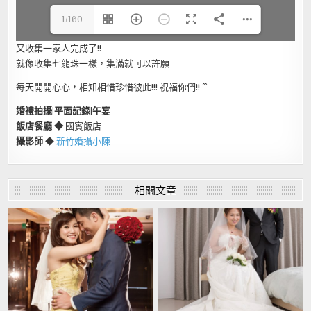
1/160
又收集一家人完成了!!
就像收集七龍珠一樣，集滿就可以許願
每天開開心心，相知相惜珍惜彼此!!! 祝福你們!! ^ ^
婚禮拍攝|平面記錄|午宴
飯店餐廳 ◆
國賓飯店
攝影師
◆
新竹婚攝小陳
相關文章