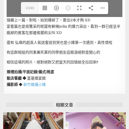
1/144
接續上一篇，對啦，拍到爆掉了，要出2本才夠 XD
宴客篇也是很驚采的呢還有鮮辣jolin 的爆力演出，看到一群已經呈半
瘋掉的賓客在那邊搖擺和尖叫 XD
還有 弘偉的超高人氣送客送到哭也是小陳第一次遇到，真性情啦
有這群相挺的同事兼死黨的同學朋友這眼淚絕對是開心的
相信這場的照片，絕對絕對又把當天的回憶給全拉回來!!
婚禮拍攝|平面記錄|儀式|晚宴
飯店餐廳 ◆
富基婚宴館
攝影師
◆
新竹婚攝小陳
相關文章