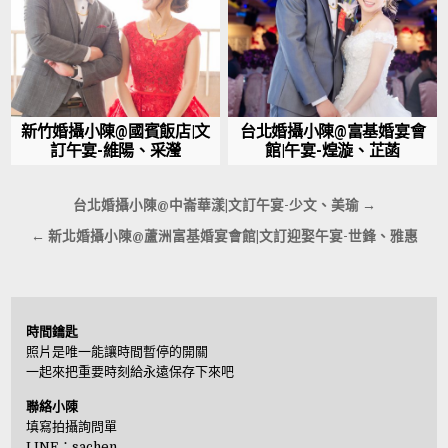
新竹婚攝小陳@國賓飯店|文
台北婚攝小陳@富基婚宴會
訂午宴-維陽、采瀅
館|午宴-煌漩、芷菡
文
台北婚攝小陳@中崙華漾|文訂午宴-少文、美瑜 →
章
← 新北婚攝小陳@蘆洲富基婚宴會館|文訂迎娶午宴-世鋒、雅惠
導
覽
時間鑰匙
照片是唯一能讓時間暫停的開關
一起來把重要時刻給永遠保存下來吧
聯絡小陳
填寫拍攝詢問單
LINE：
sachen