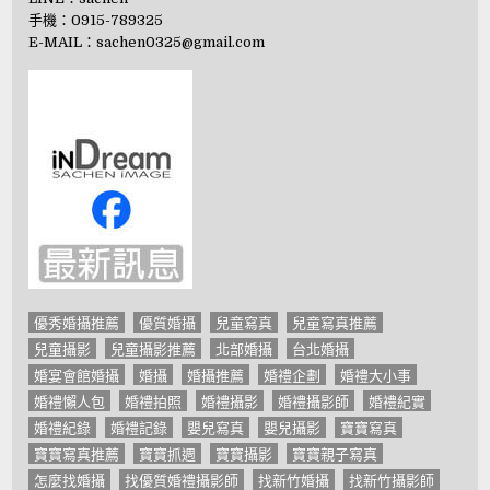
手機：0915-789325
E-MAIL：
sachen0325@gmail.com
優秀婚攝推薦
優質婚攝
兒童寫真
兒童寫真推薦
兒童攝影
兒童攝影推薦
北部婚攝
台北婚攝
婚宴會館婚攝
婚攝
婚攝推薦
婚禮企劃
婚禮大小事
婚禮懶人包
婚禮拍照
婚禮攝影
婚禮攝影師
婚禮紀實
婚禮紀錄
婚禮記錄
嬰兒寫真
嬰兒攝影
寶寶寫真
寶寶寫真推薦
寶寶抓週
寶寶攝影
寶寶親子寫真
怎麼找婚攝
找優質婚禮攝影師
找新竹婚攝
找新竹攝影師