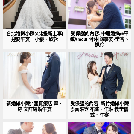
台北婚攝小陳@北投新上享|
受保護的內容: 中壢婚攝@平
迎娶午宴 – 小張、欣蓉
鎮Amour 阿沐|歸寧宴-堂杏、
姵伶
新婚攝小陳@國賓飯店 霖、
受保護的內容: 新竹婚攝小陳
婷 文訂結婚午宴
@喜來登 祐瑄、任琳 教堂儀
式、午宴