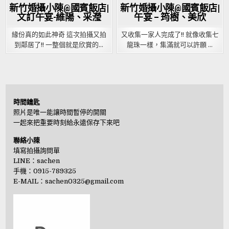
新竹婚攝小陳@國賓飯店|
新竹婚攝小陳@國賓飯店|
文訂午宴-維陽、采瀅
午宴 – 筠樹、美欣
緣份真的如此神奇 這次拍攝又拍
又收集一家人完成了!! 就像收集七
到鄰居了!! 一整個就是欣賞的…
龍珠一樣，集滿就可以許願 …
時間鑰匙
照片是唯一能讓時間暫停的開關
一起來把重要時刻給永遠保存下來吧
聯絡小陳
填寫拍攝詢問單
LINE：
sachen
手機：0915-789325
E-MAIL：
sachen0325@gmail.com