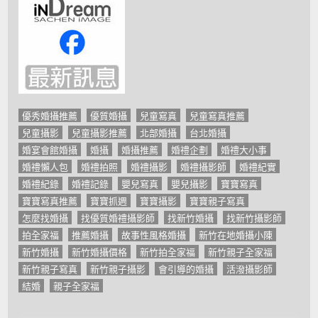
優秀婚攝推薦
優質婚攝
兒童寫真
兒童寫真推薦
兒童攝影
兒童攝影推薦
北部婚攝
台北婚攝
婚宴會館婚攝
婚攝
婚攝推薦
婚禮企劃
婚禮大小事
婚禮懶人包
婚禮拍照
婚禮攝影
婚禮攝影師
婚禮紀實
婚禮紀錄
婚禮記錄
嬰兒寫真
嬰兒攝影
寶寶寫真
寶寶寫真推薦
寶寶抓週
寶寶攝影
寶寶親子寫真
怎麼找婚攝
找優質婚禮攝影師
找新竹婚攝
找新竹攝影師
拍全家福
推薦婚攝
故事性風格婚攝
新竹在地婚攝小陳
新竹婚攝
新竹婚攝價格
新竹拍全家福
新竹親子全家福
新竹親子寫真
新竹親子攝影
會引導的婚攝
活潑攝影師
結婚
親子全家福