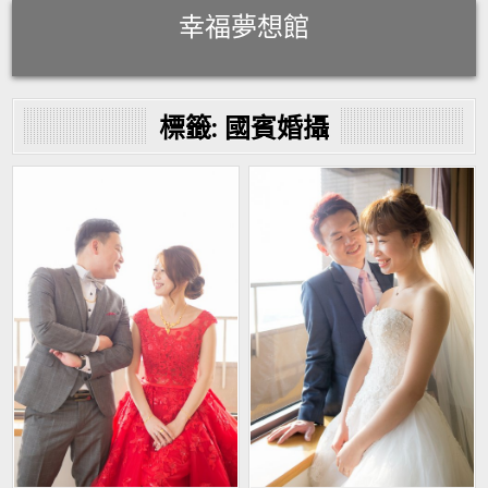
Skip
幸福夢想館
to
content
標籤:
國賓婚攝
Posted
Posted
in
in