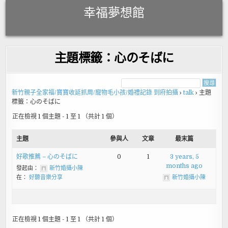
Skip
幸福夢想館
to
content
主題標籤：心のそばに
新竹親子全家福/寶寶收延抓周/寵物毛小孩/婚禮記錄 到府拍攝
›
talk
›
主題
標籤：心のそばに
正在檢視 1 個主題 - 1 至 1 （共計 1 個）
主題
參與人
文章
最末篇
好歌推薦 – 心のそばに
0
1
3 years, 5
months ago
發起由：
新竹婚攝小陳
在：
好聽音樂分享
新竹婚攝小陳
正在檢視 1 個主題 - 1 至 1 （共計 1 個）