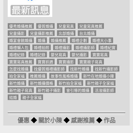
優秀婚攝推薦
優質婚攝
兒童寫真
兒童寫真推薦
兒童攝影
兒童攝影推薦
北部婚攝
台北婚攝
婚宴會館婚攝
婚攝
婚攝推薦
婚禮企劃
婚禮大小事
婚禮懶人包
婚禮拍照
婚禮攝影
婚禮攝影師
婚禮紀實
婚禮紀錄
婚禮記錄
嬰兒寫真
嬰兒攝影
寶寶寫真
寶寶寫真推薦
寶寶抓週
寶寶攝影
寶寶親子寫真
怎麼找婚攝
找優質婚禮攝影師
找新竹婚攝
找新竹攝影師
拍全家福
推薦婚攝
故事性風格婚攝
新竹在地婚攝小陳
新竹婚攝
新竹婚攝價格
新竹拍全家福
新竹親子全家福
新竹親子寫真
新竹親子攝影
會引導的婚攝
活潑攝影師
結婚
親子全家福
優惠
◆
關於小陳
◆
感謝推薦
◆
作品