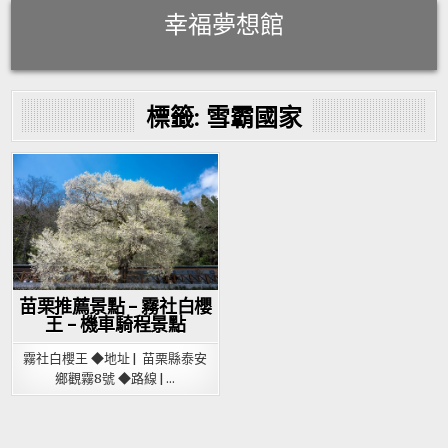
Skip
幸福夢想館
to
content
標籤:
雪霸國家
Posted
in
苗栗推薦景點 – 霧社白櫻
王 – 機車騎程景點
霧社白櫻王 ◆地址 | 苗栗縣泰安
鄉觀霧8號 ◆路線 | …