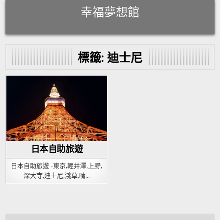
Skip
幸福夢想館
to
content
標籤:
迪士尼
Posted
in
日本自助旅遊
日本自助旅遊 -東京,輕井澤,上野,
深大寺,迪士尼,淺草,晴…