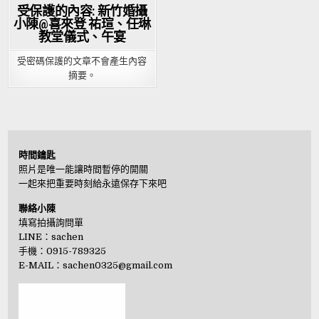
受保護的內容: 新竹婚攝
小陳@喜來登 祐瑄、任琳
教堂儀式、午宴
受密碼保護的文章不會產生內容
摘要。
時間鑰匙
照片是唯一能讓時間暫停的開關
一起來把重要時刻給永遠保存下來吧
聯絡小陳
填寫拍攝詢問單
LINE：
sachen
手機：0915-789325
E-MAIL：
sachen0325@gmail.com