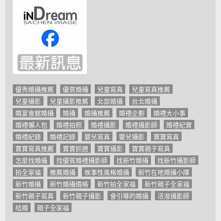
優秀婚攝推薦
優質婚攝
兒童寫真
兒童寫真推薦
兒童攝影
兒童攝影推薦
北部婚攝
台北婚攝
婚宴會館婚攝
婚攝
婚攝推薦
婚禮企劃
婚禮大小事
婚禮懶人包
婚禮拍照
婚禮攝影
婚禮攝影師
婚禮紀實
婚禮紀錄
婚禮記錄
嬰兒寫真
嬰兒攝影
寶寶寫真
寶寶寫真推薦
寶寶抓週
寶寶攝影
寶寶親子寫真
怎麼找婚攝
找優質婚禮攝影師
找新竹婚攝
找新竹攝影師
拍全家福
推薦婚攝
故事性風格婚攝
新竹在地婚攝小陳
新竹婚攝
新竹婚攝價格
新竹拍全家福
新竹親子全家福
新竹親子寫真
新竹親子攝影
會引導的婚攝
活潑攝影師
結婚
親子全家福