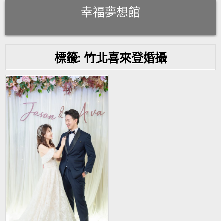
Skip
幸福夢想館
to
content
標籤:
竹北喜來登婚攝
Posted
in