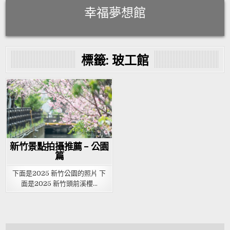
Skip
幸福夢想館
to
content
標籤:
玻工館
Posted
in
新竹景點拍攝推薦 – 公園
篇
下面是2025 新竹公園的照片 下
面是2025 新竹頭前溪櫻…