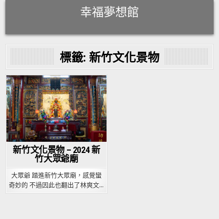
Skip
幸福夢想館
to
content
標籤:
新竹文化景物
Posted
in
新竹文化景物 – 2024 新
竹大眾爺廟
大眾爺 踏進新竹大眾廟，感覺蠻
奇妙的 不過因此也翻出了林爽文…