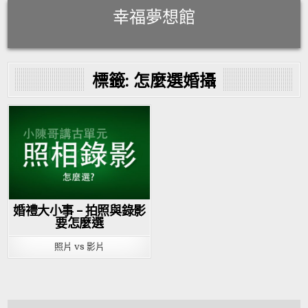
Skip
幸福夢想館
to
content
標籤:
怎麼選婚攝
Posted
in
婚禮大小事 – 拍照與錄影
要怎麼選
照片 vs 影片