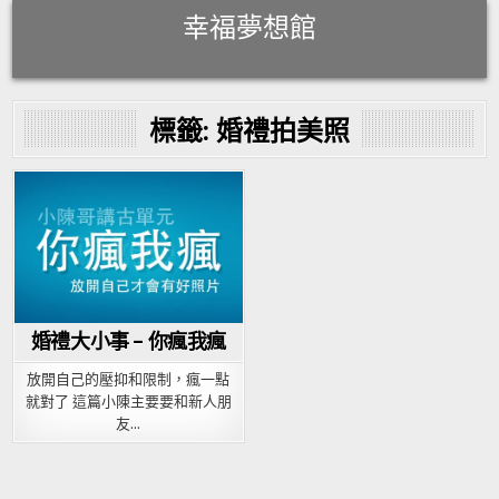
Skip
幸福夢想館
to
content
標籤:
婚禮拍美照
Posted
in
婚禮大小事 – 你瘋我瘋
放開自己的壓抑和限制，瘋一點
就對了 這篇小陳主要要和新人朋
友…