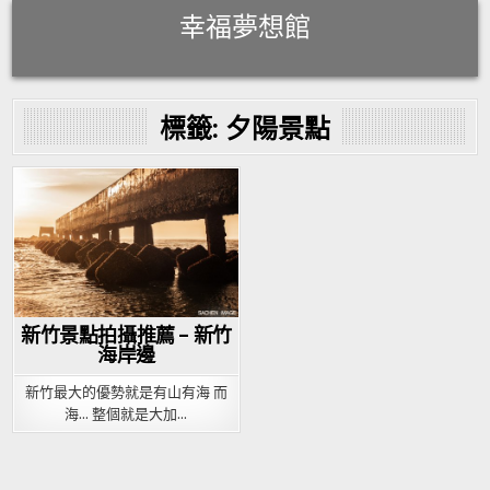
Skip
幸福夢想館
to
content
標籤:
夕陽景點
Posted
in
新竹景點拍攝推薦 – 新竹
海岸邊
新竹最大的優勢就是有山有海 而
海… 整個就是大加…