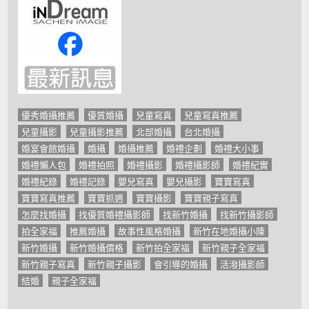
優秀婚攝推薦
優質婚攝
兒童寫真
兒童寫真推薦
兒童攝影
兒童攝影推薦
北部婚攝
台北婚攝
婚宴會館婚攝
婚攝
婚攝推薦
婚禮企劃
婚禮大小事
婚禮懶人包
婚禮拍照
婚禮攝影
婚禮攝影師
婚禮紀實
婚禮紀錄
婚禮記錄
嬰兒寫真
嬰兒攝影
寶寶寫真
寶寶寫真推薦
寶寶抓週
寶寶攝影
寶寶親子寫真
怎麼找婚攝
找優質婚禮攝影師
找新竹婚攝
找新竹攝影師
拍全家福
推薦婚攝
故事性風格婚攝
新竹在地婚攝小陳
新竹婚攝
新竹婚攝價格
新竹拍全家福
新竹親子全家福
新竹親子寫真
新竹親子攝影
會引導的婚攝
活潑攝影師
結婚
親子全家福