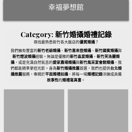
Skip
幸福夢想館
to
content
Category:
新竹婚攝婚禮記錄
尋找最熟悉新竹各大飯店的
優質婚攝
？
我們擁有豐富的
新竹老爺婚攝
、
新竹喜來登婚攝
、
新竹國賓婚攝
與
新竹煙波婚攝
經驗。無論是優雅的
新竹晶宴婚攝
、
新竹芙洛麗婚
攝
，或是充滿自然氣息的
愛家農場婚攝
與
新竹風采宴會館婚攝
，我
們都能精準掌控光影。身為
新竹婚攝推薦
首選，我們也提供
台北婚
攝推薦
服務，專精於
平面婚禮拍攝
，將每一場
婚禮記錄
淬鍊成具備
故事性
的
婚禮寫真書
。