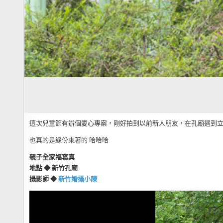
這次兒童節有辦個愛心專案，剛好拍到以前新人朋友，在孔廟遇到
也真的是緣份來著的 哈哈哈
親子全家福寫真
地點 ◆ 新竹孔廟
攝影師 ◆
新竹婚攝小陳