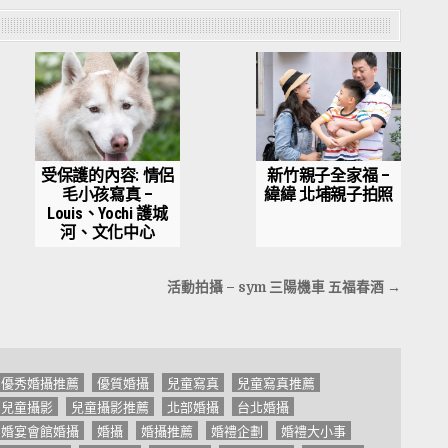
受保護的內容: 情侶
新竹親子全家福 –
毛小孩寫真 –
緯緯 北埔親子拍照
Louis、Yochi 護城
河、文化中心
活動拍攝 – sym 三陽機車 五福春酒 →
優秀婚攝推薦
優質婚攝
兒童寫真
兒童寫真推薦
兒童攝影
兒童攝影推薦
北部婚攝
台北婚攝
婚宴會館婚攝
婚攝
婚攝推薦
婚禮企劃
婚禮大小事