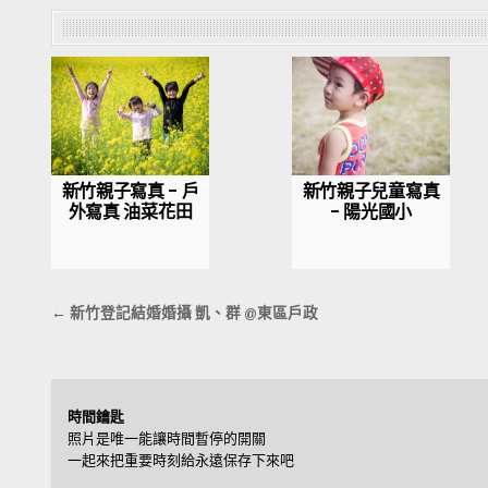
新竹親子寫真 – 戶
新竹親子兒童寫真
外寫真 油菜花田
– 陽光國小
文
← 新竹登記結婚婚攝 凱、群 @東區戶政
章
導
覽
時間鑰匙
照片是唯一能讓時間暫停的開關
一起來把重要時刻給永遠保存下來吧